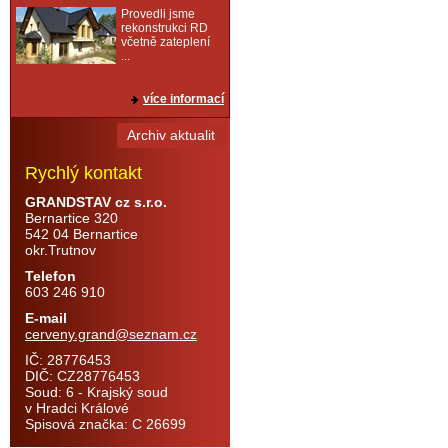
Provedli jsme
rekonstrukci RD
včetně zateplení
...
více informací
Archiv aktualit
Rychlý kontakt
GRANDSTAV cz s.r.o.
Bernartice 320
542 04 Bernartice
okr.Trutnov
Telefon
603 246 910
E-mail
cerveny.grand@seznam.cz
IČ: 28776453
DIČ: CZ28776453
Soud: 6 - Krajský soud
v Hradci Králové
Spisová značka: C 26699