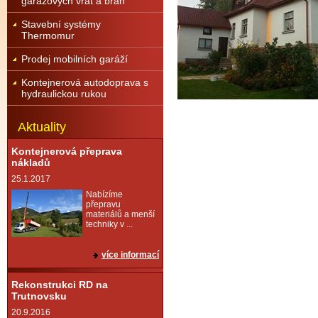
garážových vrat a brán
Stavební systémy
Thermomur
Prodej mobilních garáží
Kontejnerová autodoprava s
hydraulickou rukou
Aktuality
Kontejnerová přeprava
nákladů
25.1.2017
Nabízíme
přepravu
materiálů a menší
techniky v ...
více informací
Rekonstrukci RD na
Trutnovsku
20.9.2016