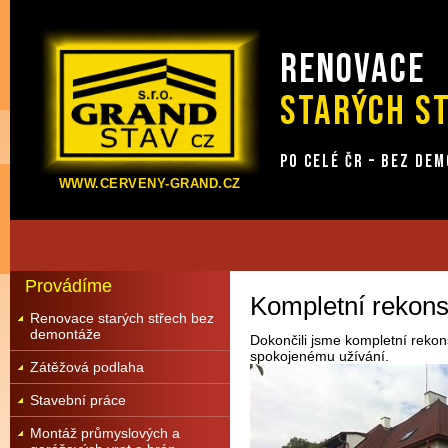
RENOVACE
STARÝCH S
PO CELÉ ČR – BEZ DE
WWW.CERVENY-GRAND.CZ
Provádíme
Kompletní rekon
Renovace starých střech bez
demontáže
Dokončili jsme kompletní rekon
spokojenému užívání.
Zátěžová podlaha
Stavební práce
Montáž průmyslových a