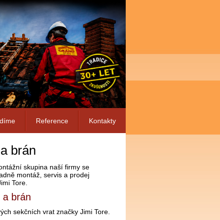
ádíme
Reference
Kontakty
a brán
ntážní skupina naší firmy se
adně montáž, servis a prodej
imi Tore.
 a brán
ých sekčních vrat značky Jimi Tore.