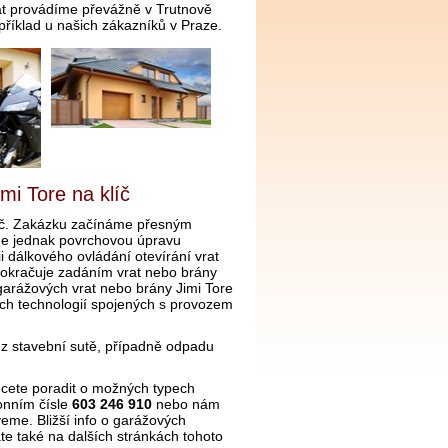
at provádíme převážně v Trutnově
příklad u našich zákazníků v Praze.
mi Tore na klíč
líč. Zakázku začínáme přesným
me jednak povrchovou úpravu
i dálkového ovládání otevírání vrat
okračuje zadáním vrat nebo brány
garážových vrat nebo brány Jimi Tore
ech technologií spojených s provozem
z stavební sutě, případně odpadu
cete poradit o možných typech
fonním čísle
603 246 910
nebo nám
me. Bližší info o garážových
áte také na dalších stránkách tohoto