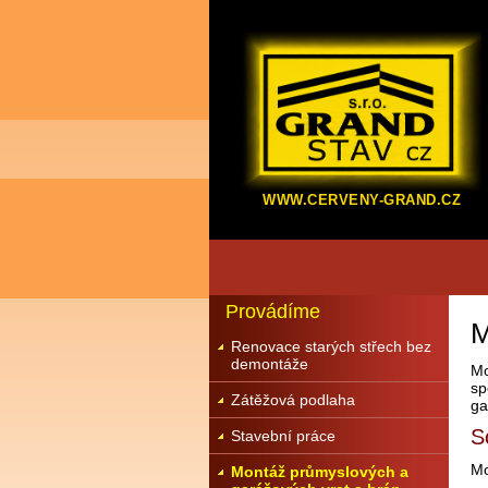
WWW.CERVENY-GRAND.CZ
Provádíme
M
Renovace starých střech bez
demontáže
Mo
sp
Zátěžová podlaha
ga
S
Stavební práce
Mo
Montáž průmyslových a