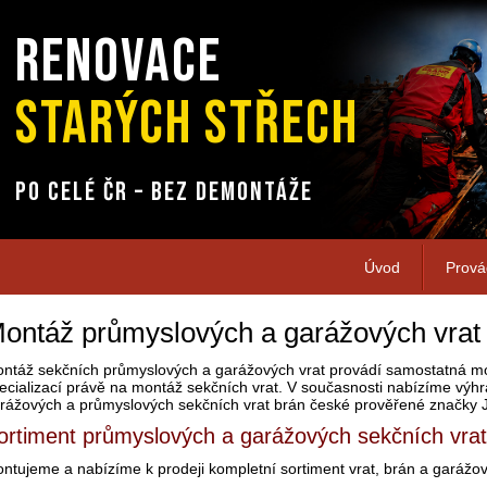
RENOVACE
STARÝCH STŘECH
PO CELÉ ČR – BEZ DEMONTÁŽE
Úvod
Prov
ontáž průmyslových a garážových vrat 
ntáž sekčních průmyslových a garážových vrat provádí samostatná mo
ecializací právě na montáž sekčních vrat. V současnosti nabízíme výhr
rážových a průmyslových sekčních vrat brán české prověřené značky J
ortiment průmyslových a garážových sekčních vrat
ntujeme a nabízíme k prodeji kompletní sortiment vrat, brán a garážov