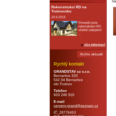
na
Rekonstrukci RD na
Trutnovsku
20.9.2016
Provedli jsme
rekonstrukci RD
včetně zateplení
...
více informací
Archiv aktualit
Rychlý kontakt
GRANDSTAV cz s.r.o.
Bernartice 320
542 04 Bernartice
okr.Trutnov
Telefon
603 246 910
E-mail
cerveny.grand@seznam.cz
IČ: 28776453