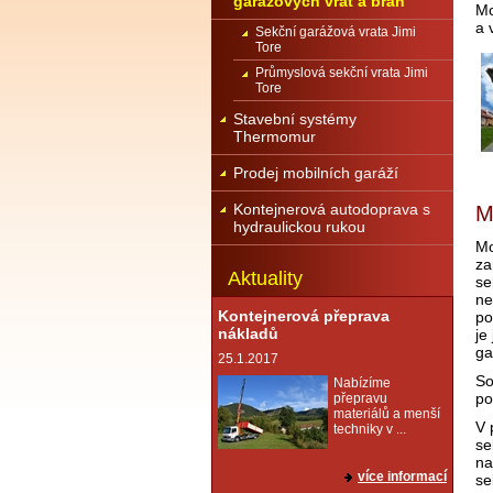
garážových vrat a brán
Mo
a 
Sekční garážová vrata Jimi
Tore
Průmyslová sekční vrata Jimi
Tore
Stavební systémy
Thermomur
Prodej mobilních garáží
Kontejnerová autodoprava s
M
hydraulickou rukou
Mo
za
Aktuality
se
ne
Kontejnerová přeprava
po
nákladů
je
ga
25.1.2017
So
Nabízíme
po
přepravu
materiálů a menší
V 
techniky v ...
se
na
více informací
se