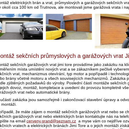
ntáž elektrických brán a vrat, průmyslových a garážových sekčních vr
v okolí cca 100 km od Trutnova, ale montovali jsme garážová vrata i na
ontáž sekčních průmyslových a garážových vrat Ji
ntáž sekčních garážových vrat jimi tore provádíme jako zakázku na k
měřením místa umístění nových vrat a se zákazníkem pečlivě vybere
kčních vrat, mechanizmus otevírání, typ motor a popřípadě i technologi
bo brány včetně motoru a všech souvisejících mechanizmů. Zakázka p
dle zjištěných požadavků do výroby. Poslední částí montáže sekčních 
 jejich dovoz, montáž, kompletace a uvedení do provozu kompletně vš
rážových vrat nebo automatické brány.
učástí zakázka jsou samozřejmě i zakončovací stavební úpravy a odvo
 montáži.
případě, že máte zájem o montáž sekčních garážových vrat nebo se ch
kčních garážových vrat nebo elektrických brán kontaktujte nás na tele
pište na email
cerveny.grand@seznam.cz
a myse vám co nejdříve ozve
kčních vratech a elektrických bránách Jimi Tore a o jejich montáži získ