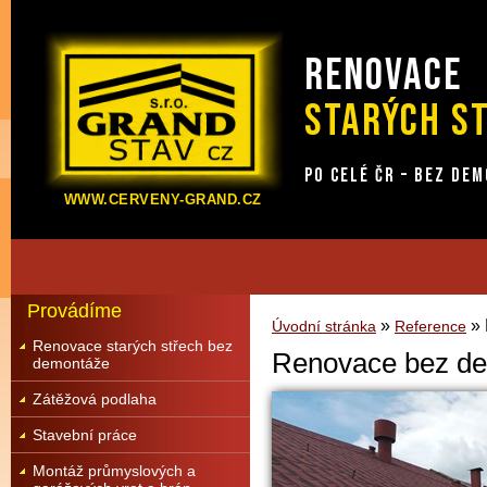
RENOVACE
STARÝCH S
PO CELÉ ČR – BEZ DE
WWW.CERVENY-GRAND.CZ
Provádíme
»
» 
Úvodní stránka
Reference
Renovace starých střech bez
Renovace bez dem
demontáže
Zátěžová podlaha
Stavební práce
Montáž průmyslových a