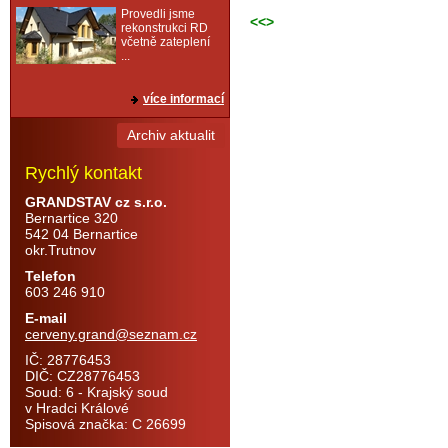
Provedli jsme
<<>
rekonstrukci RD
včetně zateplení
...
více informací
Archiv aktualit
Rychlý kontakt
GRANDSTAV cz s.r.o.
Bernartice 320
542 04 Bernartice
okr.Trutnov
Telefon
603 246 910
E-mail
cerveny.grand@seznam.cz
IČ: 28776453
DIČ: CZ28776453
Soud: 6 - Krajský soud
v Hradci Králové
Spisová značka: C 26699