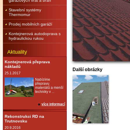
garážových vrat a brán
Stavební systémy
Thermomur
Prodej mobilních garáží
Kontejnerová autodoprava s
hydraulickou rukou
Aktuality
Kontejnerová přeprava
nákladů
Další obrázky
25.1.2017
Nabízíme
přepravu
materiálů a menší
techniky v ...
více informací
Rekonstrukci RD na
Trutnovsku
20.9.2016